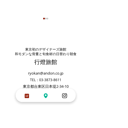
2026年1月8日〜1
間改装工事を行い
す。
いつも行燈旅館をご
ただき誠にありがと
東京初のデザイナーズ旅館
和モダンな骨董と旬食材の日替わり朝食
います。 誠に勝手
行燈旅館
客室や屋上の改装工事
026年1月8日〜14
が終わりました。
装工事を行う為この
ryokan@andon.co.jp
てのご予約をお受け
TEL：03-3873-8611
とができません。 
東京都台東区日本堤2-34-10
ご協力をお願いいた
す。
宿泊予約
お問い合わせ