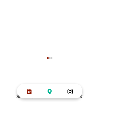
2026年1月8日〜1
間改装工事を行い
す。
いつも行燈旅館をご
ただき誠にありがと
東京初のデザイナーズ旅館
和モダンな骨董と旬食材の日替わり朝食
います。 誠に勝手
行燈旅館
客室や屋上の改装工事
026年1月8日〜14
が終わりました。
装工事を行う為この
ryokan@andon.co.jp
てのご予約をお受け
TEL：03-3873-8611
とができません。 
東京都台東区日本堤2-34-10
ご協力をお願いいた